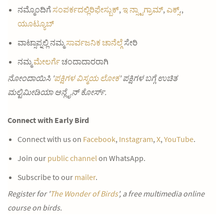
ನಮ್ಮೊಂದಿಗೆ
ಸಂಪರ್ಕದಲ್ಲಿರಿಫೇಸ್ಬುಕ್
,
ಇ ನ್ಸ್ಟಾಗ್ರಾಮ್
,
ಎಕ್ಸ್
.,
ಯೂಟ್ಯೂಬ್
ವಾಟ್ಸಾಪ್ನಲ್ಲಿ ನಮ್ಮ
ಸಾರ್ವಜನಿಕ ಚಾನೆಲ್ಗೆ
ಸೇರಿ
ನಮ್ಮ
ಮೇಲರ್ಗೆ
ಚಂದಾದಾರರಾಗಿ
ನೋಂದಾಯಿಸಿ '
ಪಕ್ಷಿಗಳ ವಿಸ್ಮಯ ಲೋಕ
' ಪಕ್ಷಿಗಳ ಬಗ್ಗೆ ಉಚಿತ
ಮಲ್ಟಿಮೀಡಿಯಾ ಆನ್ಲೈನ್ ಕೋರ್ಸ್.
Connect with Early Bird
Connect with us on
Facebook
,
Instagram
,
X
,
YouTube
.
Join our
public channel
on WhatsApp.
Subscribe to our
mailer
.
Register for '
The Wonder of Birds
', a free multimedia online
course on birds.