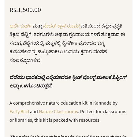
Rs.1,500.00
ಅರ್ಲಿ ಬರ್ಡ್
ಮತ್ತು
ನೇಚರ್ ಕ್ಲಾಸ್ ರೂಮ್ಸ್
ವತಿಯಿಂದ ಕನ್ನಡ ಪ್ರಕೃತಿ
ಶಿಕ್ಷಣ ಪೆಟ್ಟಿಗೆ. ತರಗತಿಗಳು ಅಥವಾ ಗ್ರಂಥಾಲಯಗಳಿಗೆ ಸೂಕ್ತವಾದ ಈ
ಸಮಗ್ರ ಪೆಟ್ಟಿಗೆಯಲ್ಲಿ, ಮಕ್ಕಳಲ್ಲಿ ನೈಸರ್ಗಿಕ ಪ್ರಪಂಚದ ಬಗ್ಗೆ
ಕುತೂಹಲವನ್ನು ಹುಟ್ಟುಹಾಕಲು ಉಪಯುಕ್ತವಾಗುವಂತಹ
ಸಂಪನ್ಮೂಲಗಳಿವೆ.
ಬೆಲೆಯು ಭಾರತದಲ್ಲಿ ಎಲ್ಲಿಯಾದರೂ ಸ್ಪೀಡ್ ಪೋಸ್ಟ್ ಮೂಲಕ ಶಿಪ್ಪಿಂಗ್
ಅನ್ನು ಒಳಗೊಂಡಿರುತ್ತದೆ.
A comprehensive nature education kit in Kannada by
Early Bird
and
Nature Classrooms
. Perfect for classrooms
or libraries, this kit is packed with resources.
The price includes shipping via Speed ​​Post anywhere in