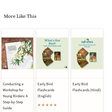
More Like This
Conducting a
Early Bird
Early Bird
Ear
Workshop for
Flashcards
Flashcards (Hindi)
Fl
Young Birders: A
(English)
(K
Step-by-Step
Guide